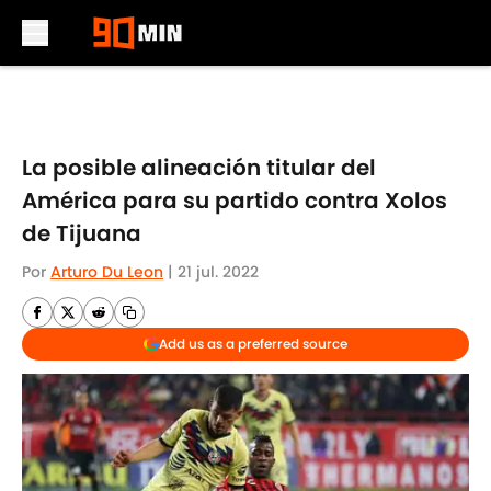
Skip to main content
La posible alineación titular del
América para su partido contra Xolos
de Tijuana
Por
Arturo Du Leon
|
21 jul. 2022
Add us as a preferred source