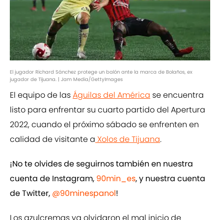
El jugador Richard Sánchez protege un balón ante la marca de Bolaños, ex
jugador de Tijuana. | Jam Media/GettyImages
El equipo de las
Águilas del América
se encuentra
listo para enfrentar su cuarto partido del Apertura
2022, cuando el próximo sábado se enfrenten en
calidad de visitante a
Xolos de Tijuana
.
¡No te olvides de seguirnos también en nuestra
cuenta de Instagram,
90min_es
, y nuestra cuenta
de Twitter,
@90minespanol
!
Los azulcremas ya olvidaron el mal inicio de