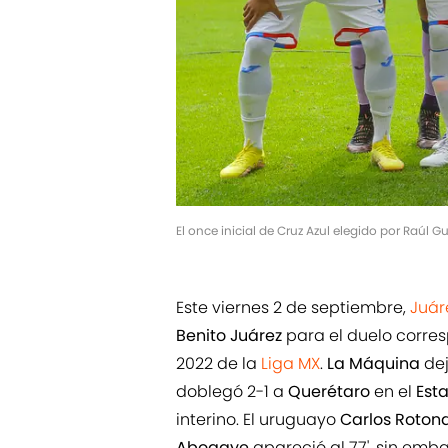
El once inicial de Cruz Azul elegido por Raúl 
Este viernes 2 de septiembre,
Juár
Benito Juárez
para el duelo corre
2022 de la
Liga MX
.
La Máquina
dej
doblegó 2-1 a
Querétaro
en el
Est
interino. El uruguayo
Carlos Roton
Aboagye
apareció al 77', sin emb