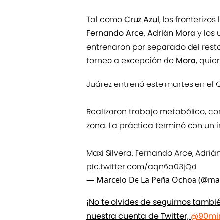
Tal como
Cruz Azul
, los fronteriz
Fernando Arce
,
Adrián Mora
y los
entrenaron por separado del resto,
torneo a excepción de
Mora
, quie
Juárez entrenó este martes en el 
Realizaron trabajo metabólico, co
zona. La práctica terminó con un 
Maxi Silvera, Fernando Arce, Adriá
pic.twitter.com/aqn6a03jQd
— Marcelo De La Peña Ochoa (@ma
¡No te olvides de seguirnos tamb
nuestra cuenta de Twitter,
@90min