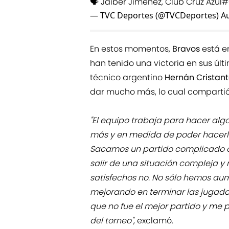
🗣️ Jaiber Jiménez, Club Cruz Azul
#
— TVC Deportes (@TVCDeportes)
Au
En estos momentos,
Bravos
está e
han tenido una victoria en sus úl
técnico argentino
Hernán Cristan
dar mucho más, lo cual comparti
"El equipo trabaja para hacer alg
más y en medida de poder hacerlo
Sacamos un partido complicado c
salir de una situación compleja y
satisfechos no. No sólo hemos a
mejorando en terminar las jugada
que no fue el mejor partido y me 
del torneo"
, exclamó.