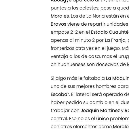
puntos a los celestes, pese a qued
Morales
. Los de La Noria están en
Bravos
viene de repartir unidades
empate 2-2 en e
l Estadio Cuauht
apenas al minuto 2 por
La Franja
,
fronterizos otra vez en el juego. M
ventaja a los de casa, mas el ur
chihuahuenses son doceavos de l
Si algo más le faltaba a
La Máqui
uno de sus mejores hombres para 
Escobar
. El lateral será operado 
haber pedido su cambio en el du
trabajar con
Joaquín Martínez
y
R
central. Ese no es el único probl
con otros elementos como
Moral