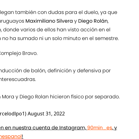
os llegan también con dudas para el duelo, ya que
 uruguayos
Maximiliano Silvera
y
Diego Rolán
,
 donde varios de ellos han visto acción en el
n no ha sumado ni un solo minuto en el semestre.
Complejo Bravo.
nducción de balón, definición y defensiva por
interescuadras.
n Mora y Diego Rolan hicieron físico por separado.
rcelodlpo1)
August 31, 2022
ién en nuestra cuenta de Instagram,
90min_es
, y
espanol
!