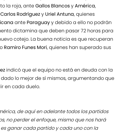
to la roja, ante
Gallos Blancos
y
América
,
n
Carlos Rodríguez
y
Uriel Antuna
, quienes
xicana
ante
Paraguay
y debido a ello no podrán
amento dictamina que deben pasar
72 horas para
nuevo cotejo. La buena noticia es que recuperan
no
Ramiro Funes Mori
, quienes han superado sus
nez
indicó que el equipo no está en deuda con la
n dado lo mejor de sí mismos, argumentando que
ir en cada duelo.
érica, de aquí en adelante todos los partidos
os, no perder el enfoque, mismo que nos hará
 es ganar cada partido y cada uno con la