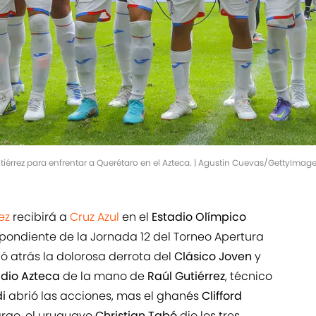
Gutiérrez para enfrentar a Querétaro en el Azteca. | Agustin Cuevas/GettyImag
ez
recibirá a
Cruz Azul
en el
Estadio Olímpico
spondiente de la Jornada 12 del Torneo Apertura
ó atrás la dolorosa derrota del
Clásico Joven
y
adio Azteca
de la mano de
Raúl Gutiérrez
, técnico
di
abrió las acciones, mas el ghanés
Clifford
argo, el uruguayo
Christian Tabó
dio los tres