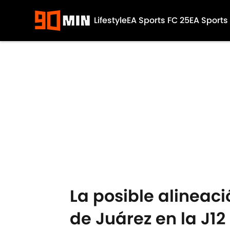
Lifestyle
EA Sports FC 25
EA Sports
Skip to main content
La posible alineaci
de Juárez en la J12