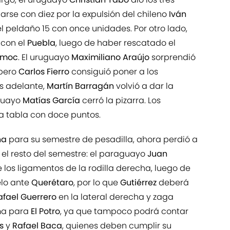
arse con diez por la expulsión del chileno
Iván
 el peldaño 15 con once unidades. Por otro lado,
 con el
Puebla
, luego de haber rescatado el
émoc
. El uruguayo
Maximiliano Araújo
sorprendió
 pero
Carlos Fierro
consiguió poner a los
ás adelante,
Martín Barragán
volvió a dar la
uguayo
Matías García
cerró la pizarra. Los
a tabla con doce puntos.
na
para su semestre de pesadilla, ahora perdió a
el resto del semestre: el paraguayo
Juan
de los ligamentos de la rodilla derecha, luego de
elo ante
Querétaro
, por lo que
Gutiérrez
deberá
afael Guerrero
en la lateral derecha y zaga
ema para
El Potro
, ya que tampoco podrá contar
es
y
Rafael Baca
, quienes deben cumplir su