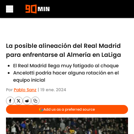
Skip to main content
La posible alineación del Real Madrid
para enfrentarse al Almería en LaLiga
El Real Madrid llega muy fatigado al choque
Ancelotti podría hacer alguna rotación en el
equipo inicial
Por
Pablo Sanz
|
19 ene. 2024
Add us as a preferred source