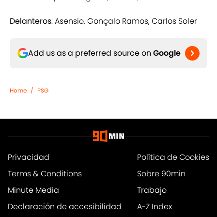
Delanteros
: Asensio, Gonçalo Ramos, Carlos Soler
Add us as a preferred source on
Google
Home
/
PSG
Privacidad
Política de Cookies
Terms & Conditions
Sobre 90min
Minute Media
Trabajo
Declaración de accesibilidad
A-Z Index