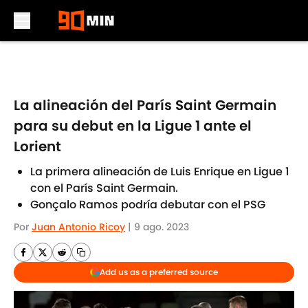
Skip to main content
La alineación del París Saint Germain
para su debut en la Ligue 1 ante el
Lorient
La primera alineación de Luis Enrique en Ligue 1
con el París Saint Germain.
Gonçalo Ramos podría debutar con el PSG
Por
Juan Antonio Ricoy
|
9 ago. 2023
Add us as a preferred source