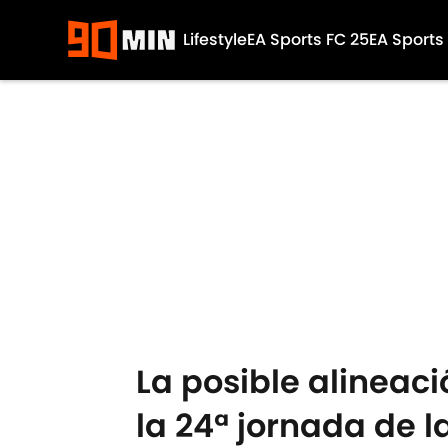
Lifestyle
EA Sports FC 25
EA Sports
Skip to main content
La posible alineaci
la 24ª jornada de 