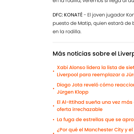
en la rodilla, veremos si llega al d
DFC: KONATÉ
- El joven jugador Kon
puesto de Matip, quien estará de b
en la rodilla.
Más noticias sobre el Liver
Xabi Alonso lidera la lista de s
•
Liverpool para reemplazar a Jü
Diogo Jota reveló cómo reaccionó
•
Jürgen Klopp
El Al-Ittihad sueña una vez má
•
oferta irrechazable
La fuga de estrellas que se apro
•
¿Por qué el Manchester City y el
•