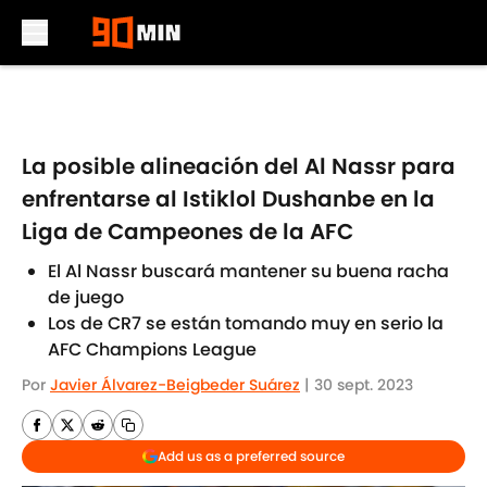
Skip to main content
La posible alineación del Al Nassr para
enfrentarse al Istiklol Dushanbe en la
Liga de Campeones de la AFC
El Al Nassr buscará mantener su buena racha
de juego
Los de CR7 se están tomando muy en serio la
AFC Champions League
Por
Javier Álvarez-Beigbeder Suárez
|
30 sept. 2023
Add us as a preferred source