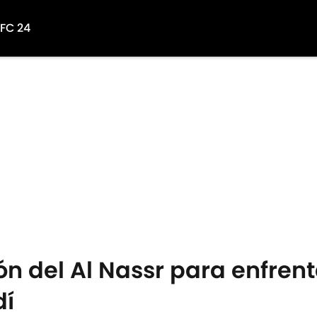
 FC 24
ón del Al Nassr para enfrenta
dí