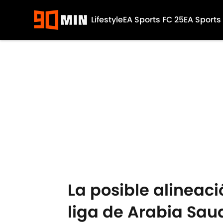
Lifestyle
EA Sports FC 25
EA Sports
Skip to main content
La posible alineaci
liga de Arabia Sau