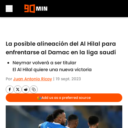
Skip to main content
La posible alineación del Al Hilal para
enfrentarse al Damac en la liga saudí
Neymar volverá a ser titular
El Al Hilal quiere una nueva victoria
Por
Juan Antonio Ricoy
|
19 sept. 2023
Add us as a preferred source