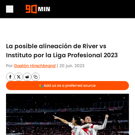
Skip to main content
La posible alineación de River vs
Instituto por la Liga Profesional 2023
Por
Gastón Hirschbrand
|
20 jun. 2023
Add us as a preferred source