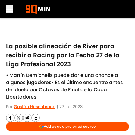
Skip to main content
La posible alineación de River para
recibir a Racing por la Fecha 27 de la
Liga Profesional 2023
• Martín Demichelis puede darle una chance a
algunos jugadores• Es el último encuentro antes
del duelo por Octavos de Final de la Copa
Libertadores
Por
Gastón Hirschbrand
|
27 jul. 2023
Add us as a preferred source