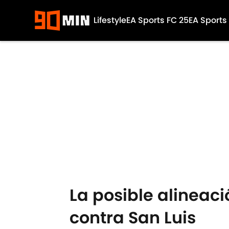
Lifestyle
EA Sports FC 25
EA Sports
Skip to main content
La posible alineac
contra San Luis