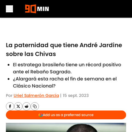
Skip to main content
La paternidad que tiene André Jardine
sobre las Chivas
El estratega brasileño tiene un récord positivo
ante el Rebaño Sagrado.
¿Alargará esta racha el fin de semana en el
Clásico Nacional?
Por
Uriel Salmerón García
|
15 sept. 2023
Add us as a preferred source