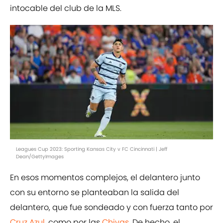
intocable del club de la MLS.
Leagues Cup 2023: Sporting Kansas City v FC Cincinnati | Jeff
Dean/GettyImages
En esos momentos complejos, el delantero junto
con su entorno se planteaban la salida del
delantero, que fue sondeado y con fuerza tanto por
Cruz Azul,
como por las
Chivas
. De hecho, el