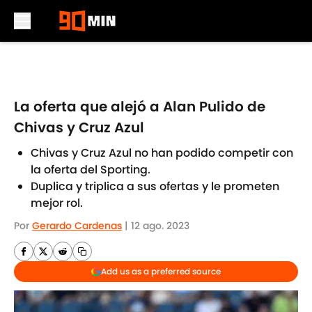
Skip to main content
La oferta que alejó a Alan Pulido de
Chivas y Cruz Azul
Chivas y Cruz Azul no han podido competir con
la oferta del Sporting.
Duplica y triplica a sus ofertas y le prometen
mejor rol.
Por
Gerardo Cardenas
|
12 ago. 2023
Add us as a preferred source