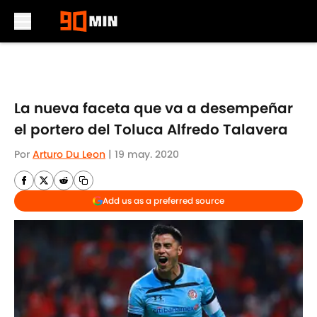
Skip to main content
La nueva faceta que va a desempeñar
el portero del Toluca Alfredo Talavera
Por
Arturo Du Leon
|
19 may. 2020
Add us as a preferred source