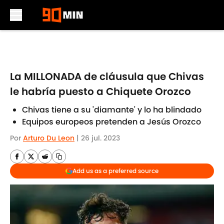
Skip to main content
La MILLONADA de cláusula que Chivas
le habría puesto a Chiquete Orozco
Chivas tiene a su 'diamante' y lo ha blindado
Equipos europeos pretenden a Jesús Orozco
Por
Arturo Du Leon
|
26 jul. 2023
Add us as a preferred source