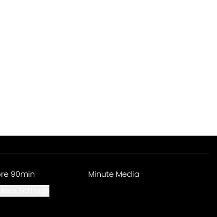
re 90min
Minute Media
kies Settings