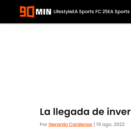
Lifestyle
EA Sports FC 25
EA Sports
Skip to main content
La llegada de inver
Por
Gerardo Cardenas
|
19 ago. 2022