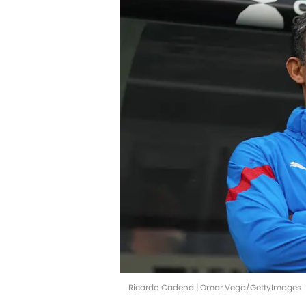
Ricardo Cadena | Omar Vega/GettyImages