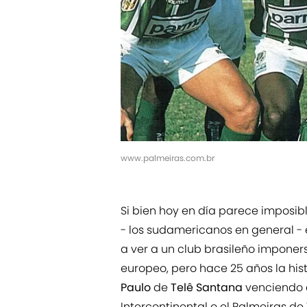
www.palmeiras.com.br
Si bien hoy en día parece imposible
- los sudamericanos en general -
a ver a un club brasileño imponer
europeo, pero hace 25 años la hist
Paulo
de
Telê Santana
venciendo 
Intercontinental o el Palmeiras d