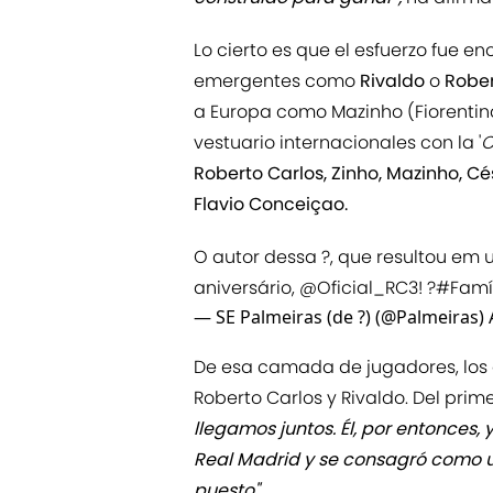
Lo cierto es que el esfuerzo fue e
emergentes como
Rivaldo
o
Rober
a Europa como Mazinho (Fiorentina
vestuario internacionales con la '
C
Roberto Carlos, Zinho, Mazinho, Cé
Flavio Conceiçao.
O autor dessa ?, que resultou em 
aniversário,
@Oficial_RC3
! ?
#Famí
— SE Palmeiras (de ?) (@Palmeiras)
De esa camada de jugadores, los 
Roberto Carlos y Rivaldo. Del prim
llegamos juntos. Él, por entonces, 
Real Madrid y se consagró como u
puesto".