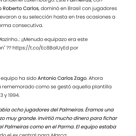
o
Roberto Carlos
, dominó en Brasil con jugadores
levaron a su selección hasta en tres ocasiones a
forma consecutiva.
 Mazinho..: ¡¡Menudo equipazo era este
ón" ??
https://t.co/Ec8BalUyEd
por
 equipo ha sido
Antonio Carlos Zago
. Ahora
ha rememorado como se gestó aquella plantilla
3 y 1994.
había ocho jugadores del Palmeiras. Éramos una
rzo muy grande. Invirtió mucho dinero para fichar
 el Palmeiras como en el Parma. El equipo estaba
do el ex central para
Marca
.