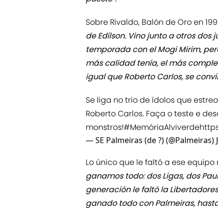
Sobre Rivaldo, Balón de Oro en 1999
de Edílson. Vino junto a otros do
temporada con el Mogi Mirim, pero 
más calidad tenía, el más complet
igual que Roberto Carlos, se convi
Se liga no trio de ídolos que estr
Roberto Carlos. Faça o teste e de
monstros!
#MemóriaAlviverde
http
— SE Palmeiras (de ?) (@Palmeiras)
Lo único que le faltó a ese equip
ganamos todo: dos Ligas, dos Paul
generación le faltó la Libertadore
ganado todo con Palmeiras, hasta 