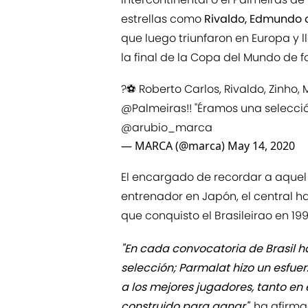
estrellas como
Rivaldo, Edmundo 
que luego triunfaron en Europa y l
la final de la Copa del Mundo de 
?⚽ Roberto Carlos, Rivaldo, Zinho,
@Palmeiras
!! "Éramos una selecci
@arubio_marca
— MARCA (@marca)
May 14, 2020
El encargado de recordar a aquel
entrenador en Japón, el central 
que conquisto el Brasileirao en 199
"En cada convocatoria de Brasil 
selección; Parmalat hizo un esfue
a los mejores jugadores, tanto en
construido para ganar",
ha afirma