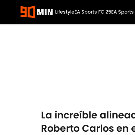
Lifestyle
EA Sports FC 25
EA Sports
Skip to main content
La increíble alinea
Roberto Carlos en 