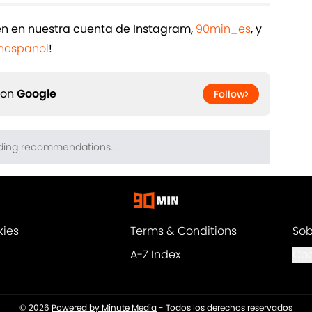
ién en nuestra cuenta de Instagram,
90min_es
, y
espanol
!
 on
Google
Follow
kies
Terms & Conditions
Sob
A-Z Index
Coo
© 2026
Powered by Minute Media
-
Todos los derechos reservados