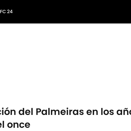
 FC 24
ción del Palmeiras en los añ
el once