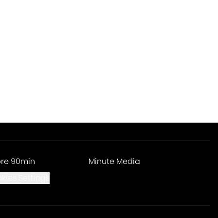
re 90min
Minute Media
kies Settings