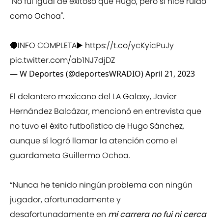
"No fui igual de exitoso que Hugo, pero sí hice ruido
como Ochoa".
🔴INFO COMPLETA▶️
https://t.co/ycKyicPuJy
pic.twitter.com/ab1NJ7djDZ
— W Deportes (@deportesWRADIO)
April 21, 2023
El delantero mexicano del LA Galaxy, Javier
Hernández Balcázar, mencionó en entrevista que
no tuvo el éxito futbolístico de Hugo Sánchez,
aunque sí logró llamar la atención como el
guardameta Guillermo Ochoa.
“Nunca he tenido ningún problema con ningún
jugador, afortunadamente y
desafortunadamente en
mi carrera no fui ni cerca