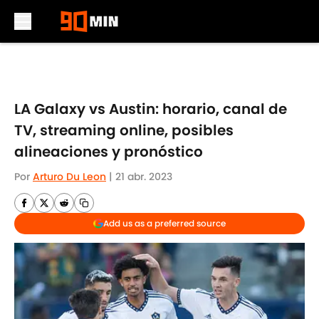
Skip to main content
LA Galaxy vs Austin: horario, canal de
TV, streaming online, posibles
alineaciones y pronóstico
Por
Arturo Du Leon
|
21 abr. 2023
Add us as a preferred source