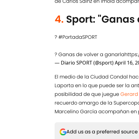
de Carlos Sainz en Imola acompa
4.
Sport: "Ganas 
?
#PortadaSPORT
? Ganas de volver a ganarla
https
— Diario SPORT (@sport)
April 16, 
El medio de la Ciudad Condal hac
Laporta en lo que puede ser la ant
posibilidad de que juegue
Gerard
recuerdo amargo de la Supercop
Marcelino García acompañan en 
Add us as a preferred source