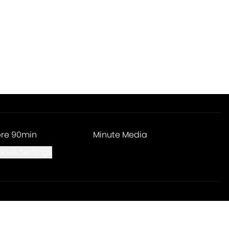
re 90min
Minute Media
kies Settings