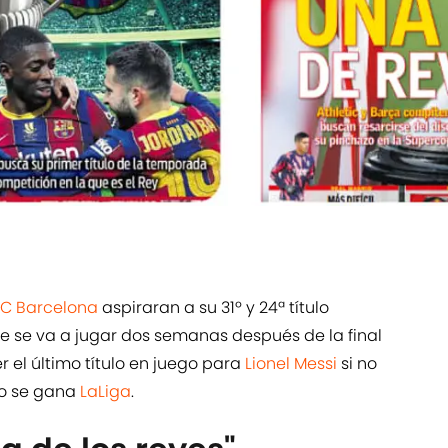
FC Barcelona
aspiraran a su 31º y 24ª título
e se va a jugar dos semanas después de la final
r el último título en juego para
Lionel Messi
si no
no se gana
LaLiga
.