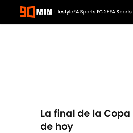
Lifestyle
EA Sports FC 25
EA Sports
Skip to main content
La final de la Cop
de hoy