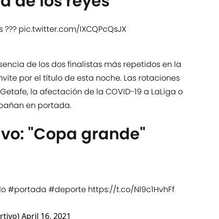
a de los reyes"
s ???
pic.twitter.com/IXCQPcQsJX
sencia de los dos finalistas más repetidos en la
nvite por el título de esta noche. Las rotaciones
Getafe, la afectación de la COVID-19 a LaLiga o
pañan en portada.
vo: "Copa grande"
do
#portada
#deporte
https://t.co/Nl9c1HvhFf
tivo)
April 16, 2021