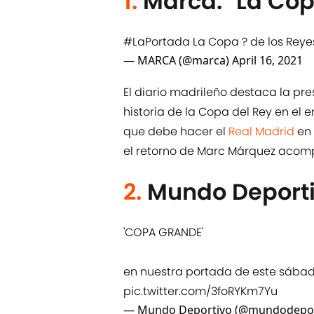
1.
Marca: "La Cop
#LaPortada
La Copa ? de los Reye
— MARCA (@marca)
April 16, 2021
El diario madrileño destaca la pre
historia de la Copa del Rey en el e
que debe hacer el
Real Madrid
en 
el retorno de Marc Márquez acom
2.
Mundo Deporti
'COPA GRANDE'
en nuestra portada de este sába
pic.twitter.com/3foRYKm7Yu
— Mundo Deportivo (@mundodepor