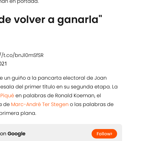
ñan en portada.
de volver a ganarla"
://t.co/bnJl0mSfSR
2021
e un guiño a la pancarta electoral de Joan
esala del primer título en su segunda etapa. La
 Piqué
en palabras de Ronald Koeman, el
a de
Marc-André Ter Stegen
o las palabras de
primera plana.
 on
Google
Follow