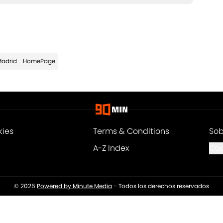
Madrid
HomePage
kies
Terms & Conditions
Sob
A-Z Index
Coo
© 2026
Powered by Minute Media
-
Todos los derechos reservados