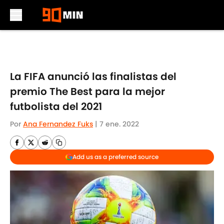
Skip to main content
La FIFA anunció las finalistas del
premio The Best para la mejor
futbolista del 2021
Por
Ana Fernandez Fuks
|
7 ene. 2022
Add us as a preferred source