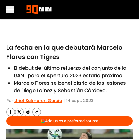
Skip to main content
La fecha en la que debutará Marcelo
Flores con Tigres
El debut del último refuerzo del conjunto de la
UANL para el Apertura 2023 estaría próximo.
Marcelo Flores se beneficiaría de las lesiones
de Diego Lainez y Sebastián Córdova.
Por
Uriel Salmerón García
|
14 sept. 2023
Add us as a preferred source