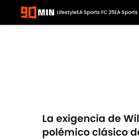
Lifestyle
EA Sports FC 25
EA Sports
Skip to main content
La exigencia de Wi
polémico clásico d