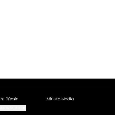
re 90min
Minute Media
kies Settings