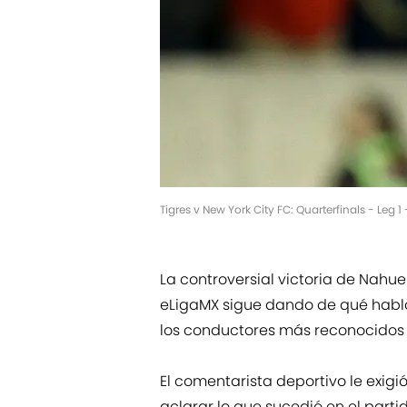
Tigres v New York City FC: Quarterfinals - L
La controversial victoria de Nahue
eLigaMX sigue dando de qué hablar
los conductores más reconocidos
El comentarista deportivo le exig
aclarar lo que sucedió en el partido