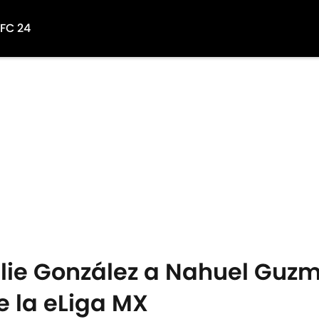
 FC 24
llie González a Nahuel Guz
e la eLiga MX