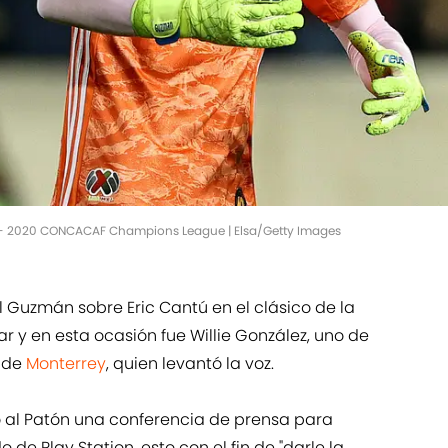
eg 1 - 2020 CONCACAF Champions League | Elsa/Getty Images
l Guzmán sobre Eric Cantú en el clásico de la
 y en esta ocasión fue Willie González, uno de
 de
Monterrey
, quien levantó la voz.
ió al Patón una conferencia de prensa para
 de Play Station, esto con el fin de "darle la