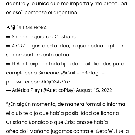
adentro y lo único que me importa y me preocupa
es eso"
, comenzó el argentino.
🚨💣 ÚLTIMA HORA:
➡️ Simeone quiere a Cristiano
➡️ A CR7 le gusta esta idea, lo que podría explicar
su comportamiento actual.
➡️ El Atleti explora todo tipo de posibilidades para
complacer a Simeone.
@GuillemBalague
pic.twitter.com/lOjO3AzVnz
— Atlético Play (@AtleticoPlay)
August 15, 2022
“¿En algún momento, de manera formal o informal,
el club te dijo que había posibilidad de fichar a
Cristiano Ronaldo o que Cristiano se había
ofrecido? Mañana jugamos contra el Getafe",
fue la