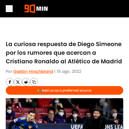
Skip to main content
La curiosa respuesta de Diego Simeone
por los rumores que acercan a
Cristiano Ronaldo al Atlético de Madrid
Por
Gastón Hirschbrand
|
15 ago. 2022
Add us as a preferred source