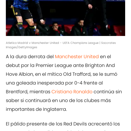
Atletico Madrid v Manchester United - UEFA Champions League | Soccrates
Images/GettyImages
A la dura derrota del
Manchester United
en el
debut por la Premier League ante Brighton And
Hove Albion, en el mítico Old Trafford, se le sumó
una goleada inesperada por 0-4 frente al
Brentford, mientras
Cristiano Ronaldo
continúa sin
saber si continuará en uno de los clubes más
importantes de Inglaterra.
El pálido presente de los Red Devils acrecentó los