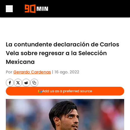
Skip to main content
La contundente declaración de Carlos
Vela sobre regresar a la Selección
Mexicana
Por
Gerardo Cardenas
|
16 ago. 2022
Add us as a preferred source