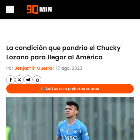
Skip to main content
La condición que pondría el Chucky
Lozano para llegar al América
Por
Benjamín Guerra
|
17 ago. 2023
Add us as a preferred source