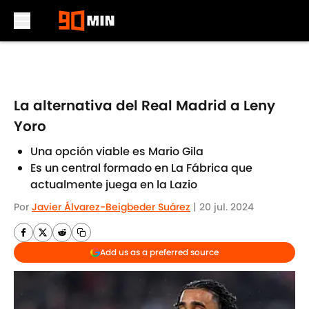
Skip to main content
La alternativa del Real Madrid a Leny
Yoro
Una opción viable es Mario Gila
Es un central formado en La Fábrica que
actualmente juega en la Lazio
Por
Javier Álvarez-Beigbeder Suárez
|
20 jul. 2024
Add us as a preferred source