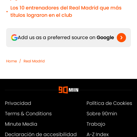
Los 10 entrenadores del Real Madrid que más
•
títulos lograron en el club
Add us as a preferred source on
Google
Home
/
Real Madrid
Privacidad
Política de Cookies
Terms & Conditions
Sobre 90min
Minute Media
Trabajo
Declaración de accesibilidad
A-Z Index