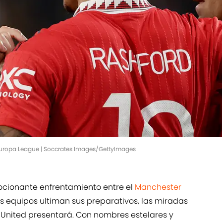
A Europa League | Soccrates Images/GettyImages
mocionante enfrentamiento entre el
Manchester
os equipos ultiman sus preparativos, las miradas
l United presentará. Con nombres estelares y