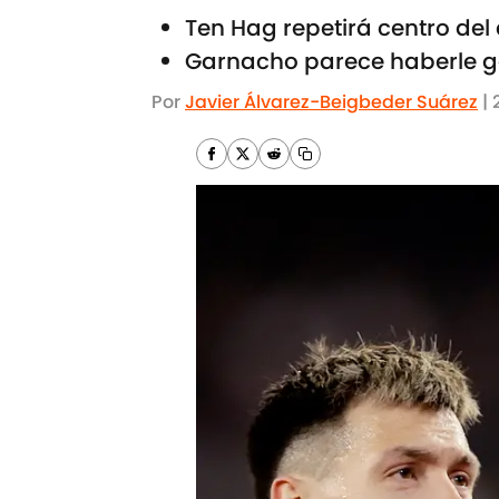
Ten Hag repetirá centro de
Garnacho parece haberle g
Por
Javier Álvarez-Beigbeder Suárez
|