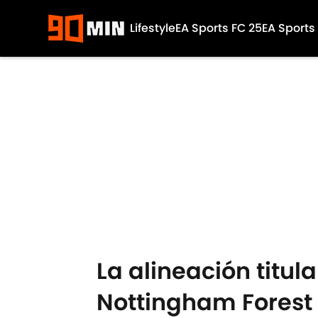
Lifestyle
EA Sports FC 25
EA Sports
Skip to main content
La alineación titul
Nottingham Forest 