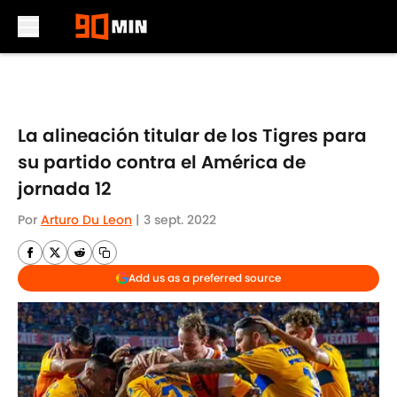
Skip to main content
La alineación titular de los Tigres para
su partido contra el América de
jornada 12
Por
Arturo Du Leon
|
3 sept. 2022
Add us as a preferred source