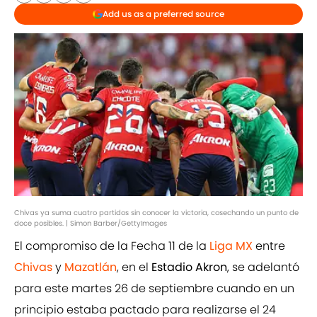
Add us as a preferred source
Chivas ya suma cuatro partidos sin conocer la victoria, cosechando un punto de
doce posibles. | Simon Barber/GettyImages
El compromiso de la Fecha 11 de la
Liga MX
entre
Chivas
y
Mazatlán
, en el
Estadio Akron
, se adelantó
para este martes 26 de septiembre cuando en un
principio estaba pactado para realizarse el 24