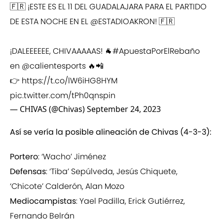
🇫🇷 ¡ESTE ES EL 11 DEL GUADALAJARA PARA EL PARTIDO
DE ESTA NOCHE EN EL
@ESTADIOAKRON
! 🇫🇷
¡DALEEEEEE, CHIVAAAAAS! 🐐
#ApuestaPorElRebaño
en
@calientesports
🔥📲
👉
https://t.co/lW6iHG8HYM
pic.twitter.com/tPh0qnspin
— CHIVAS (@Chivas)
September 24, 2023
Así se vería la posible alineación de Chivas (4-3-3):
Portero
: ‘Wacho’ Jiménez
Defensas
: ‘Tiba’ Sepúlveda, Jesús Chiquete,
‘Chicote’ Calderón, Alan Mozo
Mediocampistas
: Yael Padilla, Erick Gutiérrez,
Fernando Belrán