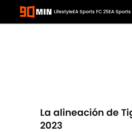
Lifestyle
EA Sports FC 25
EA Sports
Skip to main content
La alineación de Ti
2023