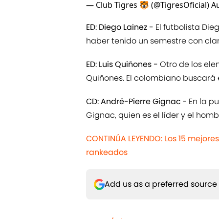
— Club Tigres 🐯 (@TigresOficial)
Au
ED: Diego Lainez -
El futbolista Di
haber tenido un semestre con cla
ED: Luis Quiñones -
Otro de los ele
Quiñones. El colombiano buscará e
CD: André-Pierre Gignac
- En la p
Gignac, quien es el líder y el hombr
CONTINÚA LEYENDO: Los 15 mejores
rankeados
Add us as a preferred source