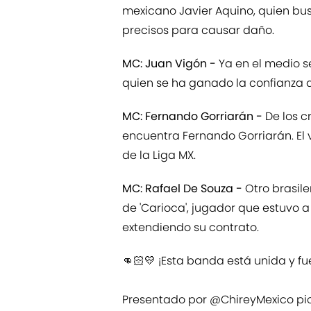
mexicano Javier Aquino, quien bu
precisos para causar daño.
MC: Juan Vigón -
Ya en el medio s
quien se ha ganado la confianza d
MC: Fernando Gorriarán -
De los c
encuentra Fernando Gorriarán. El 
de la Liga MX.
MC: Rafael De Souza -
Otro brasile
de 'Carioca', jugador que estuvo a 
extendiendo su contrato.
👊🏻💛 ¡Esta banda está unida y fu
Presentado por
@ChireyMexico
pi