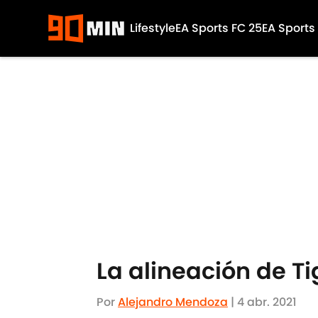
Lifestyle
EA Sports FC 25
EA Sports
Skip to main content
La alineación de Ti
Por
Alejandro Mendoza
|
4 abr. 2021