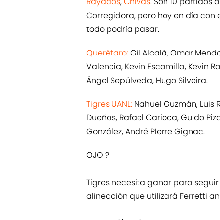
Rayados
,
Chivas.
Son 10 partidos d
Corregidora, pero hoy en día con e
todo podría pasar.
Querétaro:
Gil Alcalá, Omar Mendoz
Valencia, Kevin Escamilla, Kevin R
Ángel Sepúlveda, Hugo Silveira.
Tigres UANL:
Nahuel Guzmán, Luis R
Dueñas, Rafael Carioca, Guido Piza
González, André PIerre Gignac.
OJO ?
Tigres necesita ganar para seguir 
alineación que utilizará Ferretti a