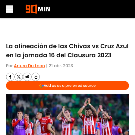
Skip to main content
La alineación de las Chivas vs Cruz Azul
en la jornada 16 del Clausura 2023
Por
Arturo Du Leon
|
21 abr. 2023
Add us as a preferred source