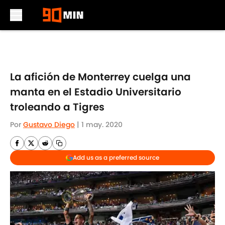
Skip to main content
La afición de Monterrey cuelga una
manta en el Estadio Universitario
troleando a Tigres
Por
Gustavo Diego
|
1 may. 2020
Add us as a preferred source