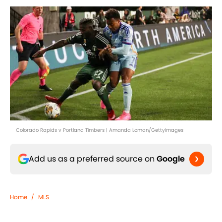
Colorado Rapids v Portland Timbers | Amanda Loman/GettyImages
Add us as a preferred source on
Google
Home
/
MLS