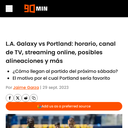
Skip to main content
L.A. Galaxy vs Portland: horario, canal
de TV, streaming online, posibles
alineaciones y más
¿Cómo llegan al partido del próximo sábado?
El motivo por el cual Portland sería favorito
Por
Jaime Garza
|
29 sept. 2023
Add us as a preferred source