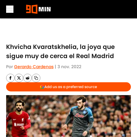
Skip to main content
Khvicha Kvaratskhelia, la joya que
sigue muy de cerca el Real Madrid
Por
Gerardo Cardenas
|
3 nov. 2022
Add us as a preferred source