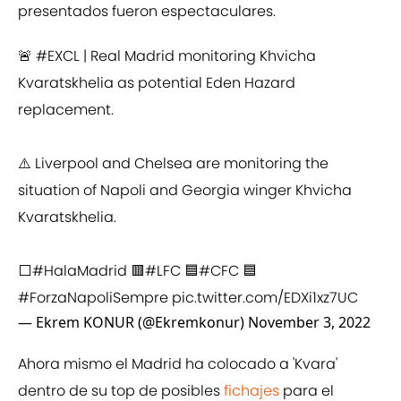
presentados fueron espectaculares.
🚨
#EXCL
| Real Madrid monitoring Khvicha
Kvaratskhelia as potential Eden Hazard
replacement.
⚠️ Liverpool and Chelsea are monitoring the
situation of Napoli and Georgia winger Khvicha
Kvaratskhelia.
⬜
#HalaMadrid
🟥
#LFC
🟦
#CFC
🟦
#ForzaNapoliSempre
pic.twitter.com/EDXi1xz7UC
— Ekrem KONUR (@Ekremkonur)
November 3, 2022
Ahora mismo el Madrid ha colocado a 'Kvara'
dentro de su top de posibles
fichajes
para el