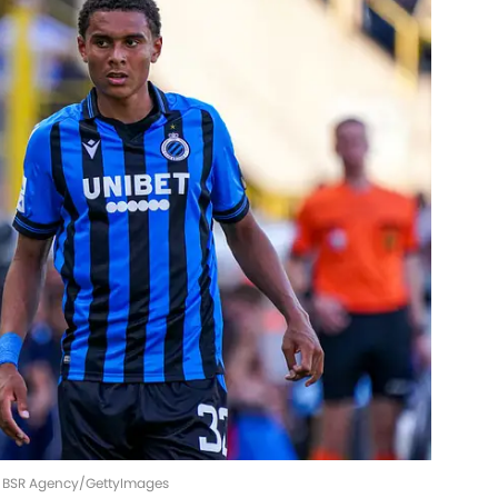
 | BSR Agency/GettyImages