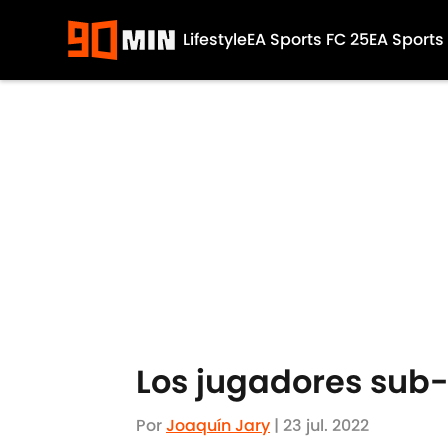
Lifestyle
EA Sports FC 25
EA Sports
Skip to main content
Los jugadores sub
Por
Joaquín Jary
|
23 jul. 2022