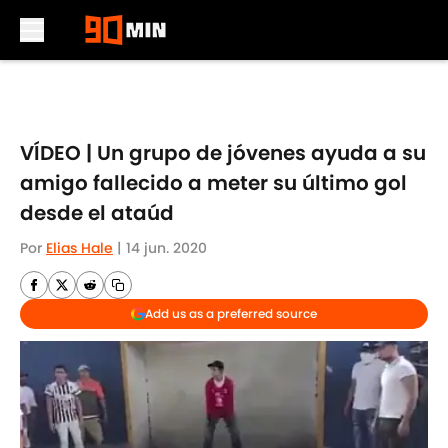
Skip to main content
VÍDEO | Un grupo de jóvenes ayuda a su
amigo fallecido a meter su último gol
desde el ataúd
Por
Elias Hale
|
14 jun. 2020
Add us as a preferred source