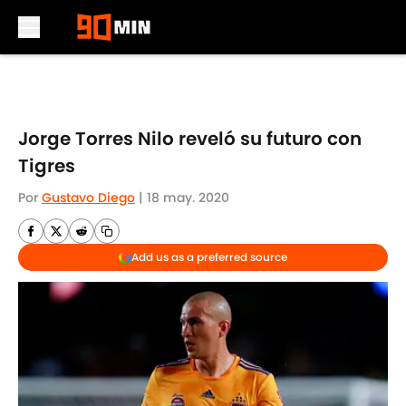
Skip to main content
Jorge Torres Nilo reveló su futuro con
Tigres
Por
Gustavo Diego
|
18 may. 2020
Add us as a preferred source