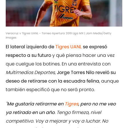
Veracruz v Tigres UANL - Torneo Apertura 2019 Liga MX | Jam Media/Getty
Images
El lateral izquierdo de
Tigres UANL
se expresó
respecto a su futuro
y qué piensa hacer una vez
que cuelgue los botines. En una entrevista con
Multimedios Deportes
,
Jorge Torres Nilo reveló su
deseo de retirarse con la escuadra felina
, aunque
también especificó que no será pronto.
"
Me gustaría retirarme en
Tigres
, pero no me veo
ya retirado en un año
. Tengo firmeza, nivel
competitivo. Voy a mejorar y voy a luchar. No