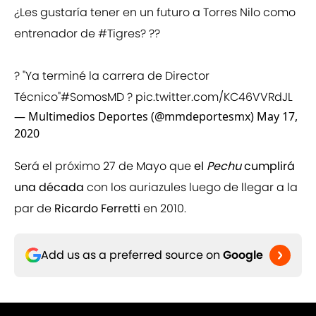
¿Les gustaría tener en un futuro a Torres Nilo como
entrenador de
#Tigres
? ??
? "Ya terminé la carrera de Director
Técnico"
#SomosMD
?
pic.twitter.com/KC46VVRdJL
— Multimedios Deportes (@mmdeportesmx)
May 17,
2020
Será el próximo 27 de Mayo que
el
Pechu
cumplirá
una década
con los auriazules luego de llegar a la
par de
Ricardo Ferretti
en 2010.
Add us as a preferred source on
Google