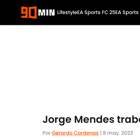
Lifestyle
EA Sports FC 25
EA Sports
Skip to main content
Jorge Mendes traba
Por
Gerardo Cardenas
|
8 may. 2023