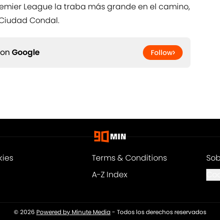
 Premier League la traba más grande en el camino,
 Ciudad Condal.
 on
Google
Follow
kies
Terms & Conditions
Sob
A-Z Index
Coo
© 2026
Powered by Minute Media
-
Todos los derechos reservados