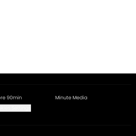
re 90min
Minute Media
kies Settings