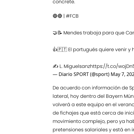
concrete.
🔵🔴 |
#FCB
🤝📝 Mendes trabaja para que Can
👍🇵🇹 El portugués quiere venir y
✍️ L. Miguelsanz
https://t.co/wojD
— Diario SPORT (@sport)
May 7, 20
De acuerdo con información de Spo
lateral, hoy dentro del Bayern Mú
volverá a este equipo en el verano
de fichajes que está cerca de inic
movimiento complejo, pero ya hab
pretensiones salariales y está en