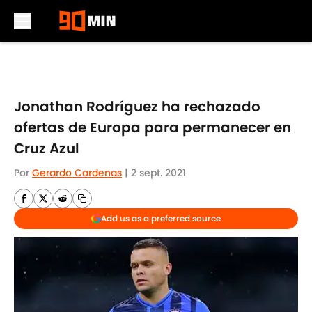
Skip to main content
Jonathan Rodríguez ha rechazado
ofertas de Europa para permanecer en
Cruz Azul
Por
Gerardo Cardenas
|
2 sept. 2021
Add us as a preferred source