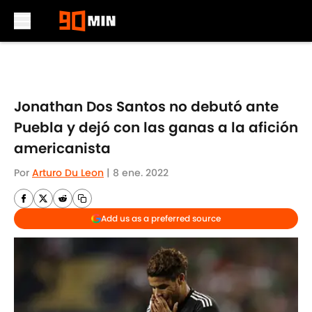
Skip to main content
Jonathan Dos Santos no debutó ante
Puebla y dejó con las ganas a la afición
americanista
Por
Arturo Du Leon
|
8 ene. 2022
Add us as a preferred source