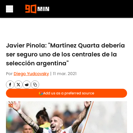
Skip to main content
Javier Pinola: "Martínez Quarta debería
ser seguro uno de los centrales de la
selección argentina"
Por
Diego Yudcovsky
|
11 mar. 2021
Add us as a preferred source