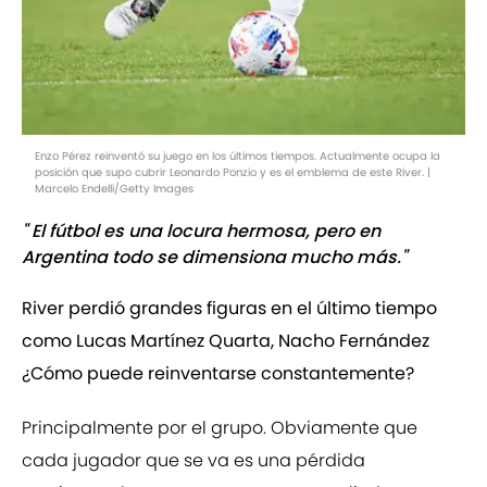
Enzo Pérez reinventó su juego en los últimos tiempos. Actualmente ocupa la
posición que supo cubrir Leonardo Ponzio y es el emblema de este River. |
Marcelo Endelli/Getty Images
" El fútbol es una locura hermosa, pero en
Argentina todo se dimensiona mucho más."
River perdió grandes figuras en el último tiempo
como Lucas Martínez Quarta, Nacho Fernández
¿Cómo puede reinventarse constantemente?
Principalmente por el grupo. Obviamente que
cada jugador que se va es una pérdida