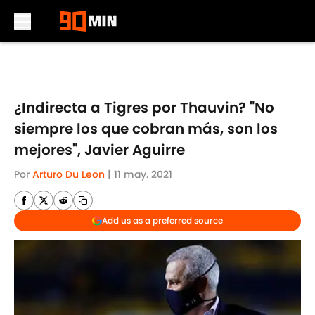
Skip to main content
¿Indirecta a Tigres por Thauvin? "No
siempre los que cobran más, son los
mejores", Javier Aguirre
Por
Arturo Du Leon
|
11 may. 2021
Add us as a preferred source