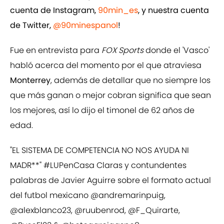
cuenta de Instagram,
90min_es
, y nuestra cuenta
de Twitter,
@90minespanol
!
Fue en entrevista para
FOX Sports
donde el 'Vasco'
habló acerca del momento por el que atraviesa
Monterrey
, además de detallar que no siempre los
que más ganan o mejor cobran significa que sean
los mejores, así lo dijo el timonel de 62 años de
edad.
"EL SISTEMA DE COMPETENCIA NO NOS AYUDA NI
MADR**"
#LUPenCasa
Claras y contundentes
palabras de Javier Aguirre sobre el formato actual
del futbol mexicano
@andremarinpuig
,
@alexblanco23
,
@ruubenrod
,
@F_Quirarte
,