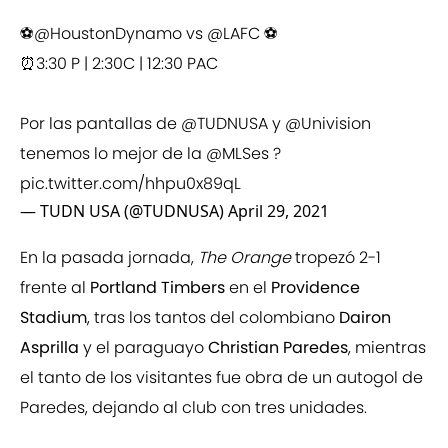
⚽️
@HoustonDynamo
vs
@LAFC
⚽️
⏰3:30 P | 2:30C | 12:30 PAC
Por las pantallas de
@TUDNUSA
y
@Univision
tenemos lo mejor de la
@MLSes
?
pic.twitter.com/hhpu0x89qL
— TUDN USA (@TUDNUSA)
April 29, 2021
En la pasada jornada,
The Orange
tropezó 2-1
frente al
Portland Timbers
en el
Providence
Stadium
, tras los tantos del colombiano
Dairon
Asprilla
y el paraguayo
Christian Paredes
, mientras
el tanto de los visitantes fue obra de un autogol de
Paredes, dejando al club con tres unidades.