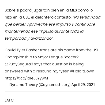
Sobre si podrá jugar tan bien en la
MLS
como lo
hizo en la
USL
, el delantero contestó:
“No tenía nada
que perder. Aproveché ese impulso y continuaré
manteniendo ese impulso durante toda la
temporada y avanzando”
.
Could Tyler Pasher translate his game from the USL
Championship to Major League Soccer?
@RudySegura3
says that question is being
answered with a resounding, “yes!”
#HoldItDown
https://t.co/ldleE3YywM
— Dynamo Theory (@dynamotheory)
April 29, 2021
LAFC