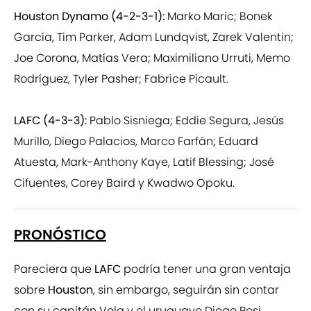
Houston Dynamo (4-2-3-1):
Marko Maric; Bonek
García, Tim Parker, Adam Lundqvist, Zarek Valentin;
Joe Corona, Matías Vera; Maximiliano Urruti, Memo
Rodríguez, Tyler Pasher; Fabrice Picault.
LAFC (4-3-3):
Pablo Sisniega; Eddie Segura, Jesús
Murillo, Diego Palacios, Marco Farfán; Eduard
Atuesta, Mark-Anthony Kaye, Latif Blessing; José
Cifuentes, Corey Baird y Kwadwo Opoku.
PRONÓSTICO
Pareciera que
LAFC
podría tener una gran ventaja
sobre
Houston
, sin embargo, seguirán sin contar
con su capitán Vela y el uruguayo Diego Rosi