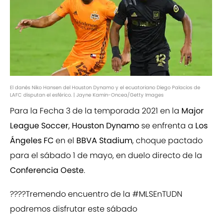
El danés Niko Hansen del Houston Dynamo y el ecuatoriano Diego Palacios de
LAFC disputan el esférico. | Jayne Kamin-Oncea/Getty Images
Para la Fecha 3 de la temporada 2021 en la
Major
League Soccer
,
Houston Dynamo
se enfrenta a
Los
Ángeles FC
en el
BBVA Stadium
, choque pactado
para el sábado 1 de mayo, en duelo directo de la
Conferencia Oeste
.
????Tremendo encuentro de la
#MLSEnTUDN
podremos disfrutar este sábado