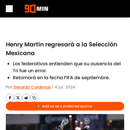
Skip to main content
Henry Martín regresará a la Selección
Mexicana
Los federativos entienden que su ausencia del
Tri fue un error.
Retornará en la fecha FIFA de septiembre.
Por
Gerardo Cardenas
|
4 jul. 2024
Add us as a preferred source