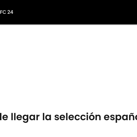
 FC 24
 llegar la selección espa