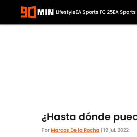
Lifestyle
EA Sports FC 25
EA Sports
Skip to main content
¿Hasta dónde puede
Por
Marcos De la Rocha
|
19 jul. 2022