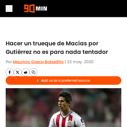
Skip to main content
Hacer un trueque de Macías por
Gutiérrez no es para nada tentador
Por
Mauricio Gasca Bobadilla
|
22 may. 2020
Add us as a preferred source