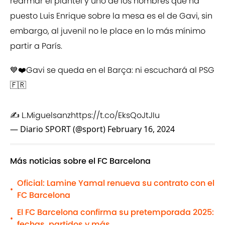
rearmar el plantel y uno de los nombres que ha
puesto Luis Enrique sobre la mesa es el de Gavi, sin
embargo, al juvenil no le place en lo más mínimo
partir a París.
💙❤️Gavi se queda en el Barça: ni escuchará al PSG
🇫🇷
✍️ L.Miguelsanz
https://t.co/EksQoJtJIu
— Diario SPORT (@sport)
February 16, 2024
Más noticias sobre el FC Barcelona
Oficial: Lamine Yamal renueva su contrato con el
•
FC Barcelona
El FC Barcelona confirma su pretemporada 2025:
•
fechas, partidos y más