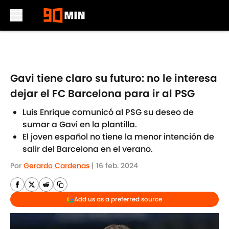
Skip to main content
Gavi tiene claro su futuro: no le interesa
dejar el FC Barcelona para ir al PSG
Luis Enrique comunicó al PSG su deseo de
sumar a Gavi en la plantilla.
El joven español no tiene la menor intención de
salir del Barcelona en el verano.
Por
Gerardo Cardenas
|
16 feb. 2024
Add us as a preferred source