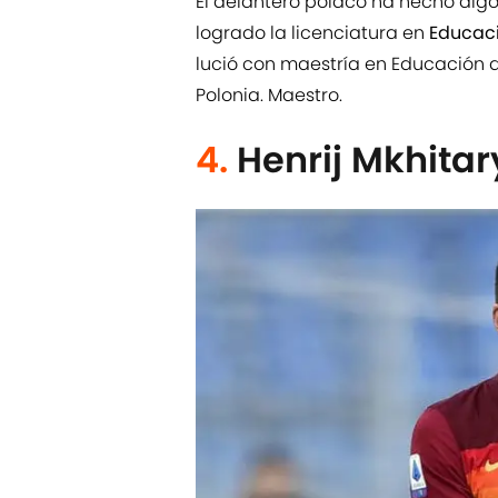
El delantero polaco ha hecho algo
logrado la licenciatura en
Educaci
lució con maestría en Educación d
Polonia. Maestro.
4.
Henrij Mkhita