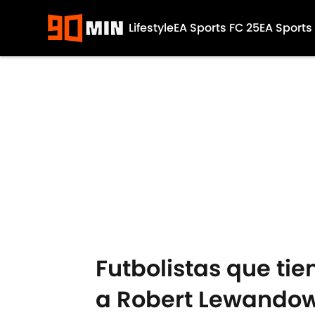
Lifestyle
EA Sports FC 25
EA Sports
Skip to main content
Futbolistas que tie
a Robert Lewandow