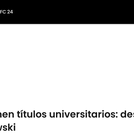
 FC 24
nen títulos universitarios: d
ski