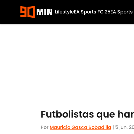
Lifestyle
EA Sports FC 25
EA Sports
Skip to main content
Futbolistas que ha
Por
Mauricio Gasca Bobadilla
|
5 jun. 2