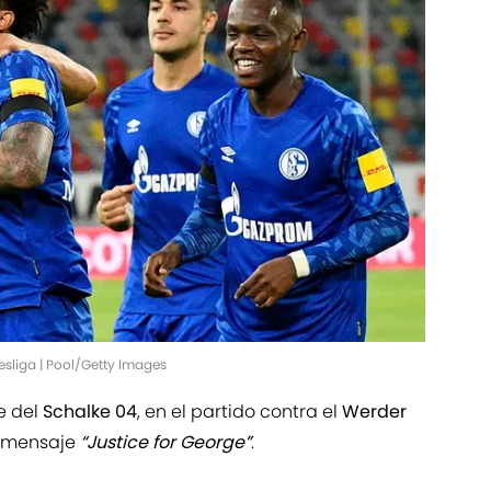
esliga | Pool/Getty Images
e del
Schalke 04
, en el partido contra el
Werder
el mensaje
“Justice for George”
.