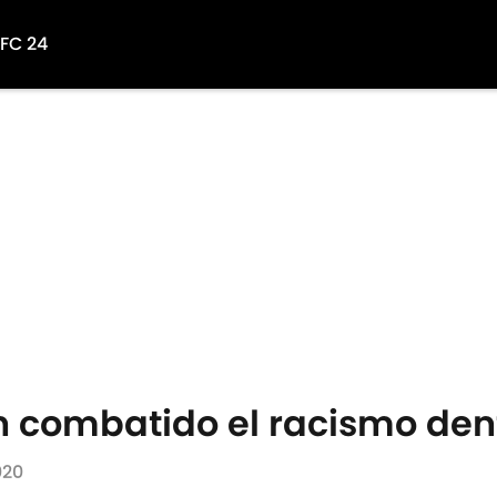
 FC 24
n combatido el racismo den
020